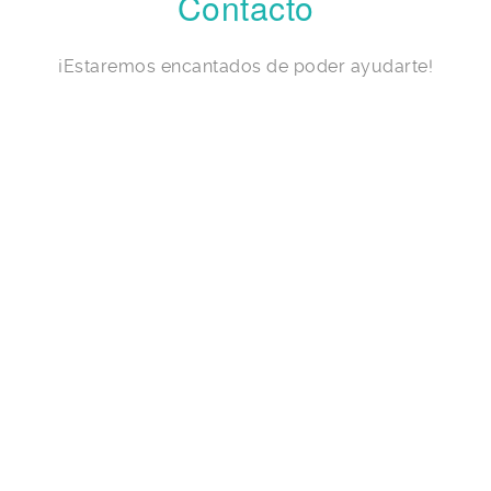
Contacto
¡Estaremos encantados de poder ayudarte!
na cita puedes
acias!
Te atendemos en:
–
CONSULTA
Calle Nueva 39, l
–
DELBOZ FISIOTERAPIA
Call