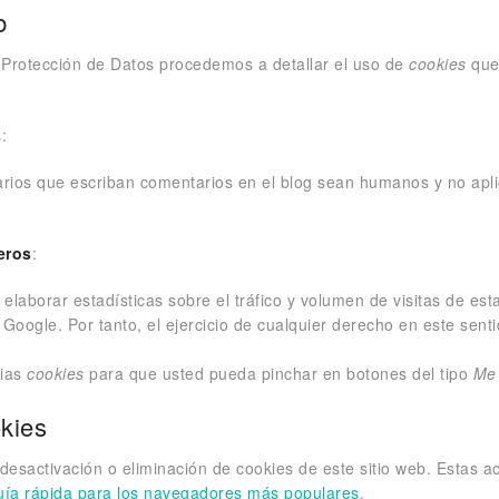
b
e Protección de Datos procedemos a detallar el uso de
cookies
que 
s
:
uarios que escriban comentarios en el blog sean humanos y no ap
eros
:
laborar estadísticas sobre el tráfico y volumen de visitas de esta 
 Google. Por tanto, el ejercicio de cualquier derecho en este se
pias
cookies
para que usted pueda pinchar en botones del tipo
Me
okies
sactivación o eliminación de cookies de este sitio web. Estas ac
uía rápida para los navegadores más populares
.