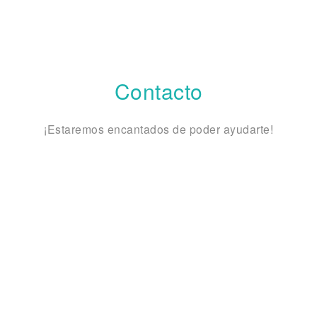
Contacto
¡Estaremos encantados de poder ayudarte!
na cita puedes
acias!
Te atendemos en:
–
CONSULTA
Calle Nueva 39, l