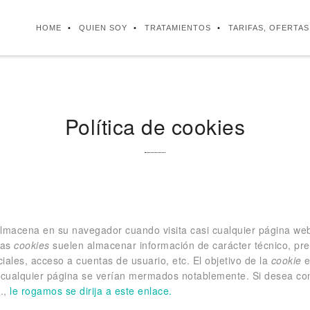
HOME
QUIEN SOY
TRATAMIENTOS
TARIFAS, OFERTA
Política de cookies
lmacena en su navegador cuando visita casi cualquier página web
Las
cookies
suelen almacenar información de carácter técnico, pre
iales, acceso a cuentas de usuario, etc. El objetivo de la
cookie
e
r cualquier página se verían mermados notablemente. Si desea co
c.,
le rogamos se dirija a este enlace.